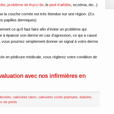
bète
,
problème de thyroïde
, le
pied d’athlète
, eczéma, etc..)
e la couche cornée est très étendue sur une région. (Ex.
es papilles dermiques)
ement ce qu’il faut faire afin d’éviter un problème qui
nce à épaissir son derme en cas d’agression, ce qui a causé
au, vous pourriez simplement donner un signal à votre derme
sée en pédicure médicale, vous réglerez votre condition de
aluation avec nos infirmières en
llosités
,
callosités talon
,
callosités voûte plantaire
,
diabète
,
ns de pieds