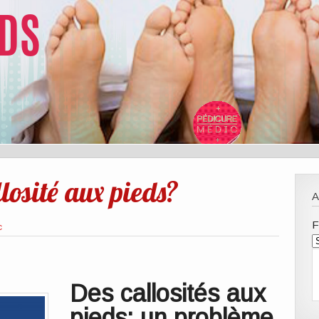
losité aux pieds?
F
c
Des callosités aux
pieds: un problème