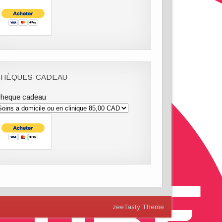
CHÈQUES-CADEAU
heque cadeau
zeeTasty Theme