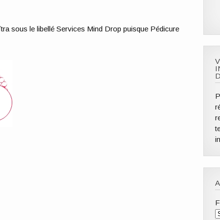
îtra sous le libellé Services Mind Drop puisque Pédicure
V
I
D
P
r
r
t
i
A
F